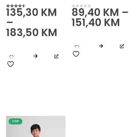
135,30
KM
89,40
KM
–
4.50
od 5
0
od 5
–
151,40
KM
183,50
KM
TOP