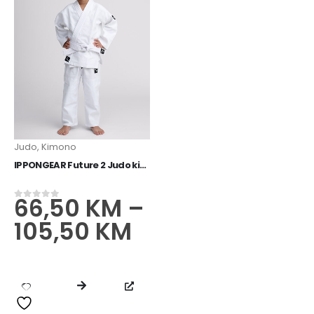
Judo
,
Kimono
IPPONGEAR Future 2 Judo kimono bijeli
66,50
KM
–
0
od 5
105,50
KM