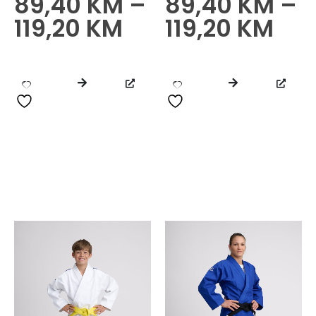
89,40
KM
–
89,40
KM
–
0
od 5
0
od 5
119,20
KM
119,20
KM