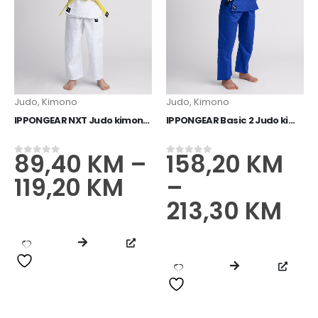
Judo
,
Kimono
Judo
,
Kimono
IPPONGEAR NXT Judo kimono plavi
IPPONGEAR Basic 2 Judo kimono plavi
89,40
KM
–
158,20
KM
0
od 5
0
od 5
119,20
KM
–
213,30
KM