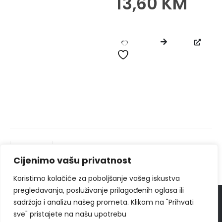
13,60
KM
0
od 5
Cijenimo vašu privatnost
Koristimo kolačiće za poboljšanje vašeg iskustva
pregledavanja, posluživanje prilagođenih oglasa ili
sadržaja i analizu našeg prometa. Klikom na "Prihvati
© 2024
Ippon Shop BiH
Sva prava zadržava
sve" pristajete na našu upotrebu
Web Design "
CanaC.ba
"