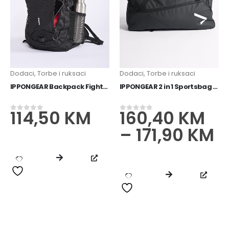
Dodaci
,
Torbe i ruksaci
Dodaci
,
Torbe i ruksaci
IPPONGEAR Backpack Fighter 2
IPPONGEAR 2 in 1 Sportsbag Fighter 2
114,50
KM
160,40
KM
0
od 5
0
od 5
–
171,90
KM