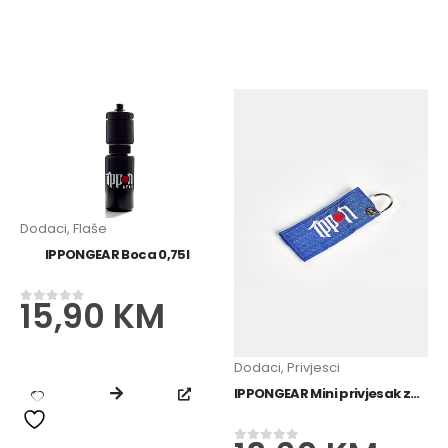
Dodaci
,
Flaše
IPPONGEAR Boca 0,75l
15,90
KM
0
od 5
Dodaci
,
Privjesci
IPPONGEAR Mini privjesak za ključeve s remenom