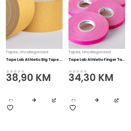
Tapes
,
Uncategorized
Tapes
,
Uncategorized
Tape Lab Athletic Big Tape (2-PACK)
Tape Lab Athletic Finger Tape (5-Pack)
38,90
KM
34,30
KM
0
od 5
0
od 5
IPPONGEAR Mini privjesak za ključeve s remenom
13,60
KM
0
od 5