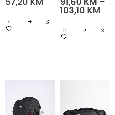
57,20
KM
91,60
KM
–
0
od 5
0
od 5
103,10
KM