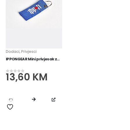
Dodaci
,
Privjesci
IPPONGEAR Mini privjesak za ključeve s remenom
13,60
KM
0
od 5
IPPONGEAR Mini privjesak za ključeve s remenom
13,60
KM
0
od 5