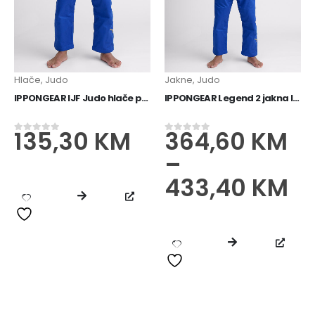
Hlače
,
Judo
Jakne
,
Judo
IPPONGEAR IJF Judo hlače plave
IPPONGEAR Legend 2 jakna IJF plava
135,30
KM
364,60
KM
0
od 5
0
od 5
–
433,40
KM