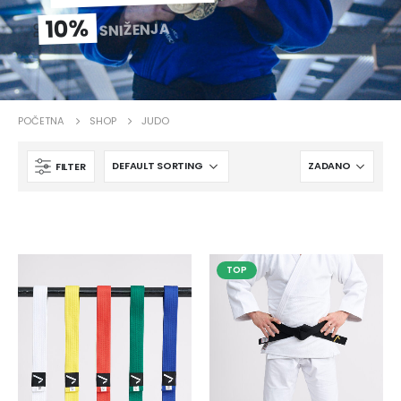
10%
SNIŽENJA
DO
POČETNA
SHOP
JUDO
FILTER
TOP
IPPONGEAR Mini privjesak za ključeve s remenom
13,60
KM
0
od 5