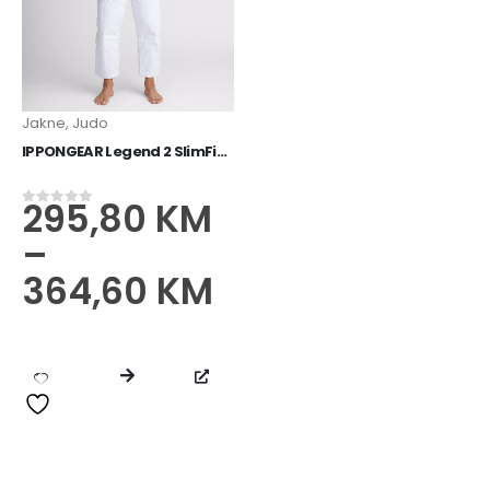
Jakne
,
Judo
IPPONGEAR Legend 2 SlimFit jakna IJF bijela
295,80
KM
0
od 5
–
364,60
KM