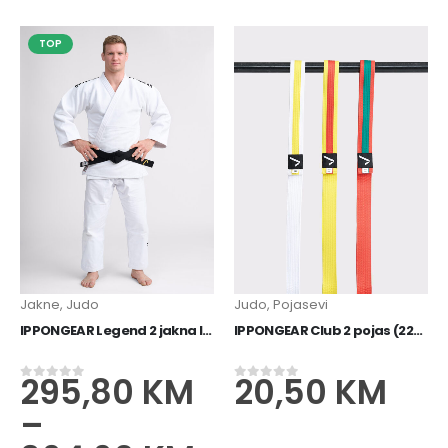
TOP
Jakne
,
Judo
Judo
,
Pojasevi
IPPONGEAR Legend 2 jakna IJF bijela
IPPONGEAR Club 2 pojas (220-320)
295,80
KM
20,50
KM
0
od 5
0
od 5
–