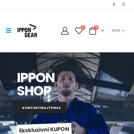
0
0
IPPON
SHOP
KONTAKTIRAJTE NAS
Ekskluzivni KUPON