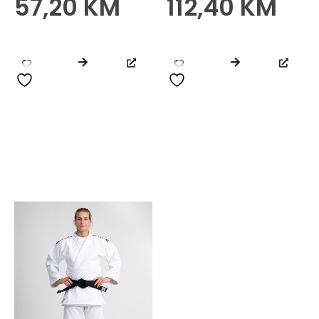
57,20
KM
112,40
KM
0
od 5
0
od 5