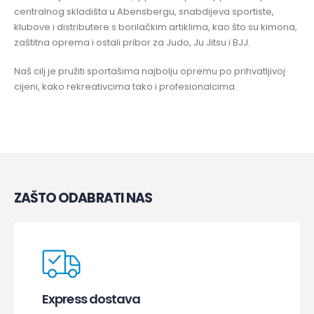
centralnog skladišta u Abensbergu, snabdijeva sportiste,
klubove i distributere s borilačkim artiklima, kao što su kimona,
zaštitna oprema i ostali pribor za Judo, Ju Jitsu i BJJ.
Naš cilj je pružiti sportašima najbolju opremu po prihvatljivoj
cijeni, kako rekreativcima tako i profesionalcima.
ZAŠTO ODABRATI NAS
Express dostava