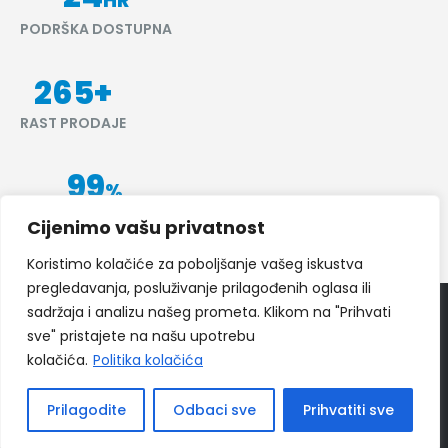
HR
PODRŠKA DOSTUPNA
265
+
RAST PRODAJE
99
%
POZITIVNE RECENZIJE
Cijenimo vašu privatnost
Koristimo kolačiće za poboljšanje vašeg iskustva
pregledavanja, posluživanje prilagođenih oglasa ili
sadržaja i analizu našeg prometa. Klikom na "Prihvati
© 2024
Ippon Shop BiH
Sva prava zadržava
sve" pristajete na našu upotrebu
Web Design "
CanaC.ba
"
kolačića.
Politika kolačića
Politika Privatnosti
|
Uslovi poslovanja
Prilagodite
Odbaci sve
Prihvatiti sve