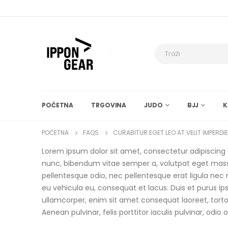
POČETNA
TRGOVINA
JUDO
BJJ
K
POČETNA
FAQS
CURABITUR EGET LEO AT VELIT IMPERDI
Lorem ipsum dolor sit amet, consectetur adipiscing eli
nunc, bibendum vitae semper a, volutpat eget massa. 
pellentesque odio, nec pellentesque erat ligula nec
eu vehicula eu, consequat et lacus. Duis et purus ip
ullamcorper, enim sit amet consequat laoreet, tortor
Aenean pulvinar, felis porttitor iaculis pulvinar, odio 