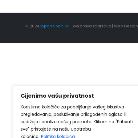
© 2024
Ippon Shop BiH
Sva prava zadržava | Web Desig
Cijenimo vašu privatnost
Koristimo kolačiće za poboljšanje vašeg iskustva
pregledavanja, posluživanje prilagođenih oglasa ili
sadržaja i analizu našeg prometa. Klikom na "Prihvati
sve" pristajete na našu upotrebu
kolačića.
Politika kolačića