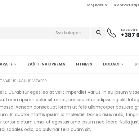
Moj Račun
Kontaktiraj
NAZOVITE 
Sve kategorije
+387 6
ARATE
ZAŠTITNA OPREMA
FITNESS
DODACI
S
ET VARIUS IACULIS VITAES?
t. Curabitur eget leo at velit imperdiet varius. In eu ipsum vitae 
Lorem ipsum dolor sit amet, consectetur adipiscing elit. Integer 
 massa. Aenean consequat lorem ut felis ullamcorper posuere grav
sum. In auctor mattis ipsum id molestie. Donec risus nulla, fring
 tortor dictum urna, ut egestas urna ipsum nec libero. Nulla jus
orci sodales odio, ac pulvinar felis quam sit.