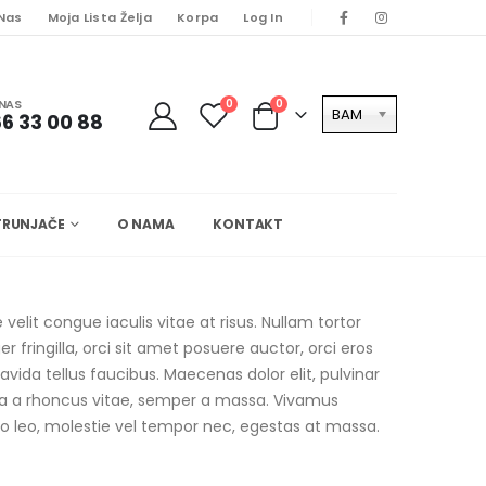
 Nas
Moja Lista Želja
Korpa
Log In
NAS
0
0
BAM
6 33 00 88
TRUNJAČE
O NAMA
KONTAKT
velit congue iaculis vitae at risus. Nullam tortor
fringilla, orci sit amet posuere auctor, orci eros
ida tellus faucibus. Maecenas dolor elit, pulvinar
illa a rhoncus vitae, semper a massa. Vivamus
to leo, molestie vel tempor nec, egestas at massa.