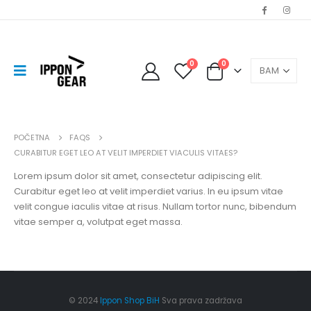
0
0
POČETNA
FAQS
CURABITUR EGET LEO AT VELIT IMPERDIET VIACULIS VITAES?
Lorem ipsum dolor sit amet, consectetur adipiscing elit.
Curabitur eget leo at velit imperdiet varius. In eu ipsum vitae
velit congue iaculis vitae at risus. Nullam tortor nunc, bibendum
vitae semper a, volutpat eget massa.
© 2024
Ippon Shop BiH
Sva prava zadržava