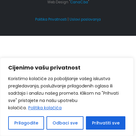
Web Design "
CanaC.ba
"
Politika Privatnosti
|
Uslovi poslovanja
Cijenimo vašu privatnost
Koristimo kolačiće za poboljšanje vašeg iskustva
pregledavanja, posluživanje prilagođenih oglasa ili
sadržaja i analizu našeg prometa. Klikom na "Prihvati
sve" pristajete na našu upotrebu
kolačića.
Politika kolačića
Prilagodite
Odbaci sve
Prihvatiti sve