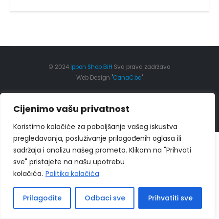
© 2024
Ippon Shop BiH
Sva prava zadržava
Web Design "
CanaC.ba
"
Politika Privatnosti
|
Uslovi poslovanja
Cijenimo vašu privatnost
Koristimo kolačiće za poboljšanje vašeg iskustva
pregledavanja, posluživanje prilagođenih oglasa ili
sadržaja i analizu našeg prometa. Klikom na "Prihvati
sve" pristajete na našu upotrebu
kolačića.
Politika kolačića
Prilagodite
Odbaci sve
Prihvatiti sve