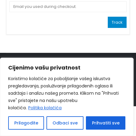
Track
© 2024
Ippon Shop BiH
Sva prava zadržava
Cijenimo vašu privatnost
Web Design "
CanaC.ba
"
Koristimo kolačiće za poboljšanje vašeg iskustva
pregledavanja, posluživanje prilagođenih oglasa ili
Politika Privatnosti
|
Uslovi poslovanja
sadržaja i analizu našeg prometa. Klikom na "Prihvati
sve" pristajete na našu upotrebu
kolačića.
Politika kolačića
Prilagodite
Odbaci sve
Prihvatiti sve