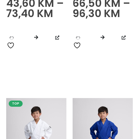
43,60
KM
–
66,50
KM
–
0
od 5
0
od 5
73,40
KM
96,30
KM
TOP