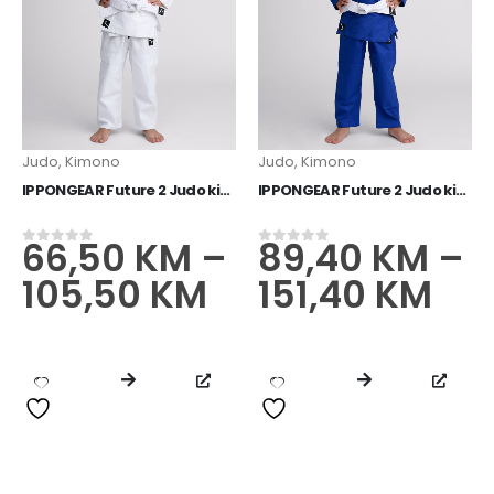
Judo
,
Kimono
Judo
,
Kimono
IPPONGEAR Future 2 Judo kimono bijeli
IPPONGEAR Future 2 Judo kimono plavi
66,50
KM
–
89,40
KM
–
0
od 5
0
od 5
105,50
KM
151,40
KM