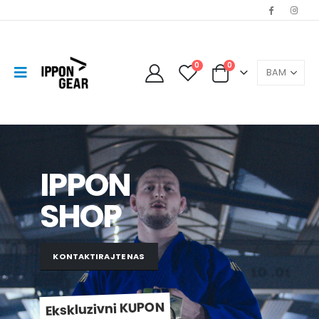
0
0
IPPON
SHOP
KONTAKTIRAJTE NAS
Ekskluzivni KUPON