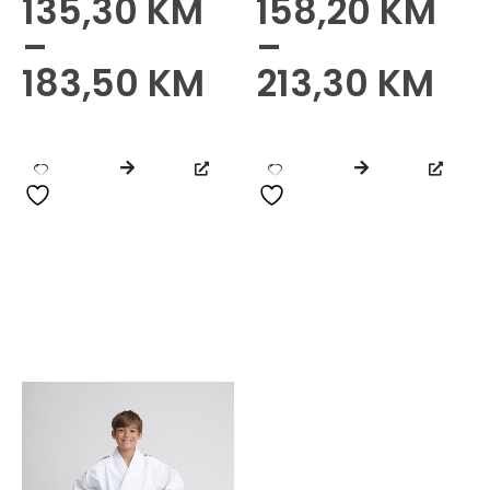
135,30
KM
158,20
KM
4.50
od 5
0
od 5
–
–
183,50
KM
213,30
KM