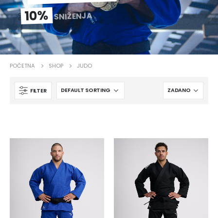
10%
SNIŽENJA
DO
POČETNA
SHOP
JUDO
FILTER
IPPONGEAR Mini privjesak za ključeve s remenom
13,60
KM
0
od 5