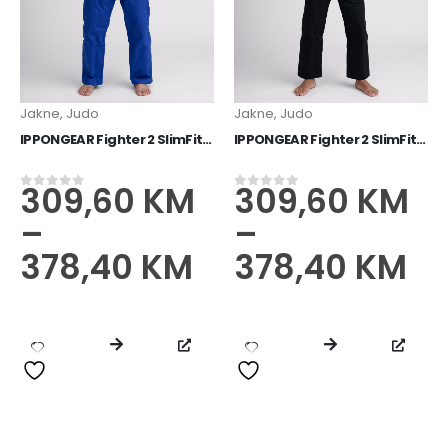
Jakne
,
Judo
Jakne
,
Judo
IPPONGEAR Fighter 2 SlimFit Judo jakna plavi
IPPONGEAR Fighter 2 SlimFit Judo jakna crn
IPPONGEAR Boca 0,75l
15,90
KM
0
od 5
309,60
KM
309,60
KM
0
od 5
0
od 5
–
–
378,40
KM
378,40
KM
IPPONGEAR NXT Judo kimono crvena
89,40
KM
0
od 5
–
119,20
KM