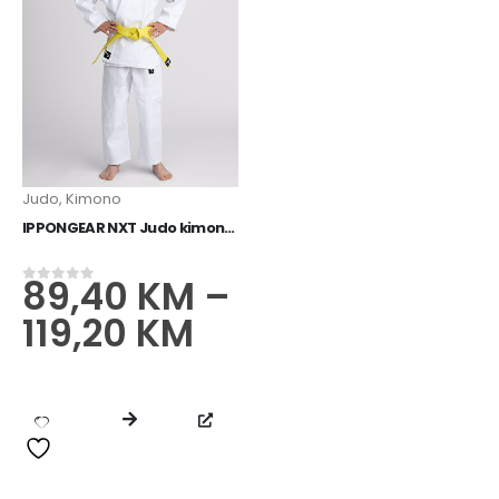
Judo
,
Kimono
IPPONGEAR NXT Judo kimono plavi
89,40
KM
–
0
od 5
119,20
KM