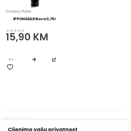
Dodaci
,
Flaše
IPPONGEAR Boca 0,75l
15,90
KM
0
od 5
IPPONGEAR Mini privjesak za ključeve s remenom
13,60
KM
0
od 5
IPPONGEAR Boca 0,75l
15,90
KM
0
od 5
Cijenimo vašu privatnost