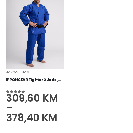
Jakne
,
Judo
IPPONGEAR Fighter 2 Judo jakna plavi
309,60
KM
5.00
od 5
–
378,40
KM