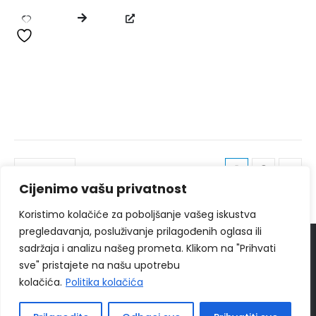
1
2
Cijenimo vašu privatnost
Koristimo kolačiće za poboljšanje vašeg iskustva
pregledavanja, posluživanje prilagođenih oglasa ili
sadržaja i analizu našeg prometa. Klikom na "Prihvati
© 2024
Ippon Shop BiH
Sva prava zadržava
sve" pristajete na našu upotrebu
Web Design "
CanaC.ba
"
kolačića.
Politika kolačića
Politika Privatnosti
|
Uslovi poslovanja