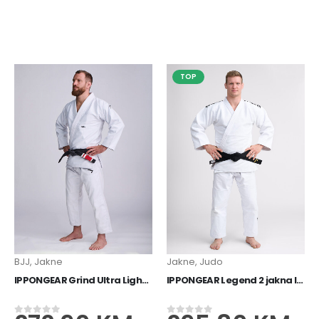
IPPONGEAR NXT Judo kimono crvena
89,40
KM
TOP
0
od 5
–
119,20
KM
BJJ
,
Jakne
Jakne
,
Judo
IPPONGEAR Grind Ultra Light BJJ Jacket white
IPPONGEAR Legend 2 jakna IJF bijela