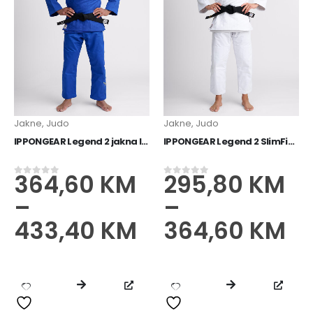
Jakne
,
Judo
Jakne
,
Judo
IPPONGEAR Legend 2 jakna IJF plava
IPPONGEAR Legend 2 SlimFit jakna IJF bijela
364,60
KM
295,80
KM
0
od 5
0
od 5
–
–
433,40
KM
364,60
KM