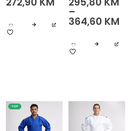
272,90
KM
295,80
KM
0
od 5
0
od 5
–
364,60
KM
TOP