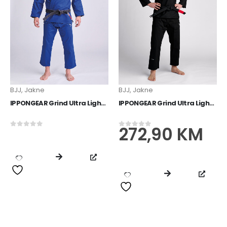
IPPONGEAR Mini privjesak za ključeve s remenom
13,60
KM
0
od 5
BJJ
,
Jakne
BJJ
,
Jakne
IPPONGEAR Grind Ultra Light BJJ Jacket blue
IPPONGEAR Grind Ultra Light BJJ Jacket black
272,90
KM
0
od 5
0
od 5
IPPONGEAR Boca 0,75l
15,90
KM
0
od 5