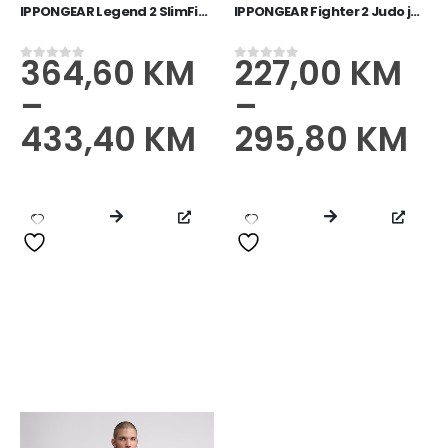
IPPONGEAR Legend 2 SlimFit jakna IJF plava
IPPONGEAR Fighter 2 Judo jakna bijeli
364,60
KM
227,00
KM
0
od 5
0
od 5
–
–
433,40
KM
295,80
KM