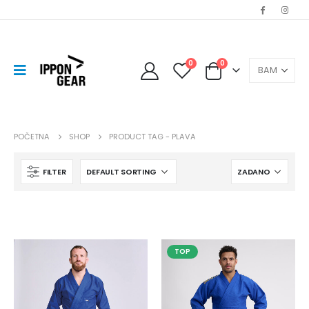
0
0
POČETNA
SHOP
PRODUCT TAG -
PLAVA
FILTER
TOP