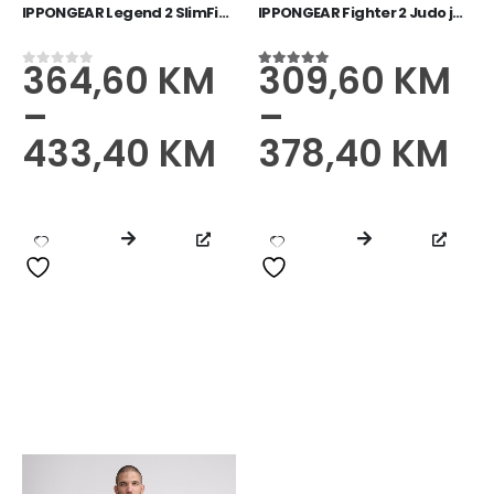
IPPONGEAR Legend 2 SlimFit jakna IJF plava
IPPONGEAR Fighter 2 Judo jakna plavi
364,60
KM
309,60
KM
0
od 5
5.00
od 5
–
–
433,40
KM
378,40
KM