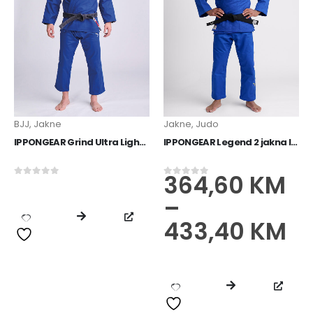
IPPONGEAR Mini privjesak za ključeve s remenom
13,60
KM
0
od 5
BJJ
,
Jakne
Jakne
,
Judo
IPPONGEAR Grind Ultra Light BJJ Jacket blue
IPPONGEAR Legend 2 jakna IJF plava
364,60
KM
0
od 5
0
od 5
–
433,40
KM
IPPONGEAR Boca 0,75l
15,90
KM
0
od 5