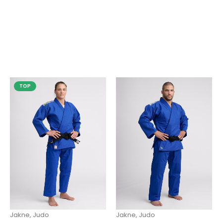
IPPONGEAR NXT Judo kimono crvena
89,40
KM
0
od 5
–
119,20
KM
TOP
Jakne
,
Judo
Jakne
,
Judo