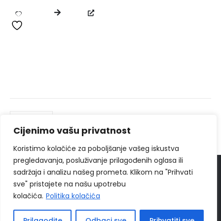
Cijenimo vašu privatnost
Koristimo kolačiće za poboljšanje vašeg iskustva
pregledavanja, posluživanje prilagođenih oglasa ili
sadržaja i analizu našeg prometa. Klikom na "Prihvati
© 2024
Ippon Shop BiH
Sva prava zadržava
sve" pristajete na našu upotrebu
Web Design "
CanaC.ba
"
kolačića.
Politika kolačića
Politika Privatnosti
|
Uslovi poslovanja
Prilagodite
Odbaci sve
Prihvatiti sve