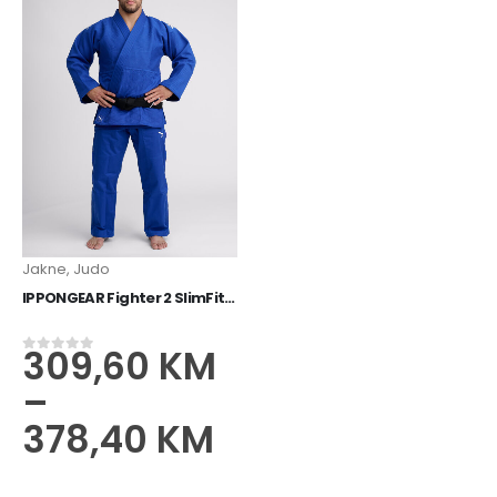
Jakne
,
Judo
IPPONGEAR Fighter 2 SlimFit Judo jakna plavi
309,60
KM
0
od 5
–
378,40
KM