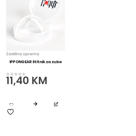
IPPONGEAR Mini privjesak za ključeve s remenom
13,60
KM
0
od 5
Zastitna oprema
IPPONGEAR štitnik za zube
11,40
KM
0
od 5
IPPONGEAR Boca 0,75l
15,90
KM
0
od 5