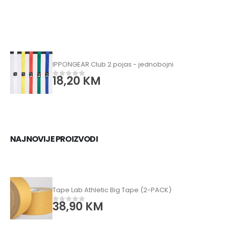
IPPONGEAR Club 2 pojas - jednobojni
18,20
KM
0
od 5
NAJNOVIJE PROIZVODI
Tape Lab Athletic Big Tape (2-PACK)
38,90
KM
0
od 5