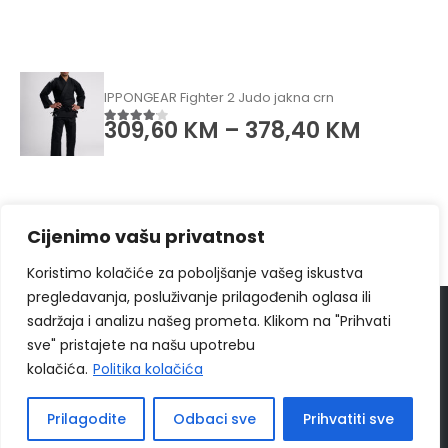
IPPONGEAR Fighter 2 Judo jakna crn
309,60
KM
–
378,40
KM
4.00
od 5
Cijenimo vašu privatnost
Koristimo kolačiće za poboljšanje vašeg iskustva
pregledavanja, posluživanje prilagođenih oglasa ili
sadržaja i analizu našeg prometa. Klikom na "Prihvati
© 2024
Ippon Shop BiH
Sva prava zadržava
sve" pristajete na našu upotrebu
Web Design "
CanaC.ba
"
kolačića.
Politika kolačića
Politika Privatnosti
|
Uslovi poslovanja
Prilagodite
Odbaci sve
Prihvatiti sve