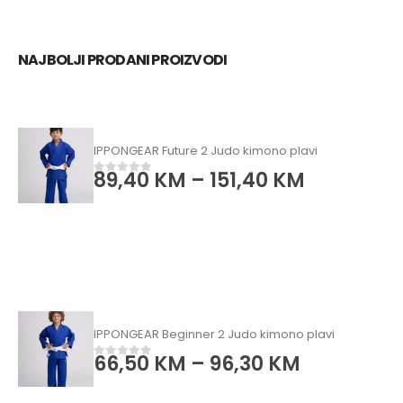
NAJBOLJI PRODANI PROIZVODI
IPPONGEAR Future 2 Judo kimono plavi
89,40
KM
–
151,40
KM
0
od 5
IPPONGEAR Beginner 2 Judo kimono plavi
66,50
KM
–
96,30
KM
0
od 5