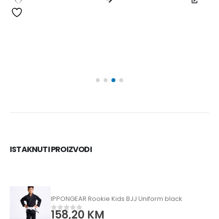
ISTAKNUTI PROIZVODI
IPPONGEAR Rookie Kids BJJ Uniform black
158,20
KM
0
od 5