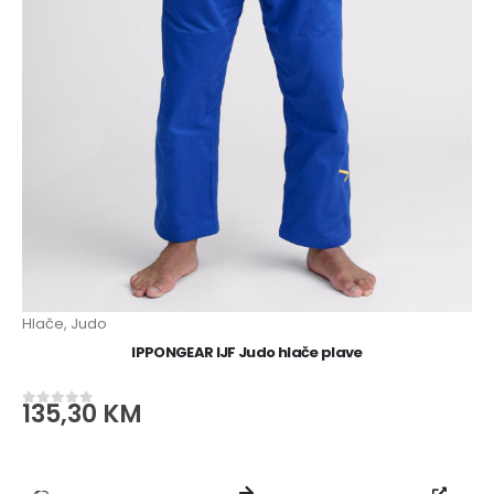
Hlače
,
Judo
IPPONGEAR IJF Judo hlače plave
135,30
KM
0
od 5