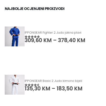
NAJBOLJE OCJENJENI PROIZVODI
IPPONGEAR Fighter 2 Judo jakna plavi
309,60
KM
–
378,40
KM
5.00
od 5
IPPONGEAR Basic 2 Judo kimono bijeli
135,30
KM
–
183,50
KM
4.50
od 5