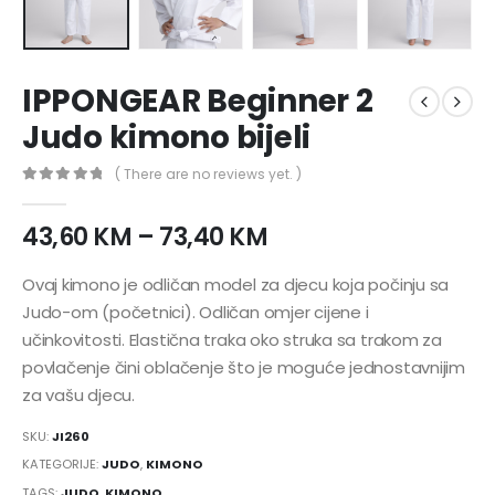
IPPONGEAR Beginner 2
Judo kimono bijeli
( There are no reviews yet. )
0
nema zaliha 5
43,60
KM
–
73,40
KM
Ovaj kimono je odličan model za djecu koja počinju sa
Judo-om (početnici). Odličan omjer cijene i
učinkovitosti. Elastična traka oko struka sa trakom za
povlačenje čini oblačenje što je moguće jednostavnijim
za vašu djecu.
SKU:
JI260
KATEGORIJE:
JUDO
,
KIMONO
TAGS:
JUDO
,
KIMONO