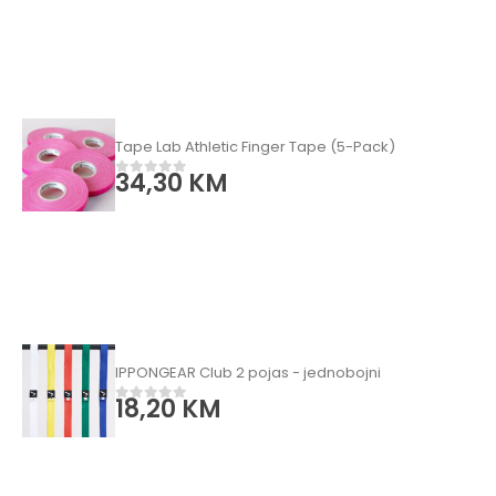
Tape Lab Athletic Finger Tape (5-Pack)
34,30
KM
0
od 5
IPPONGEAR Club 2 pojas - jednobojni
18,20
KM
0
od 5