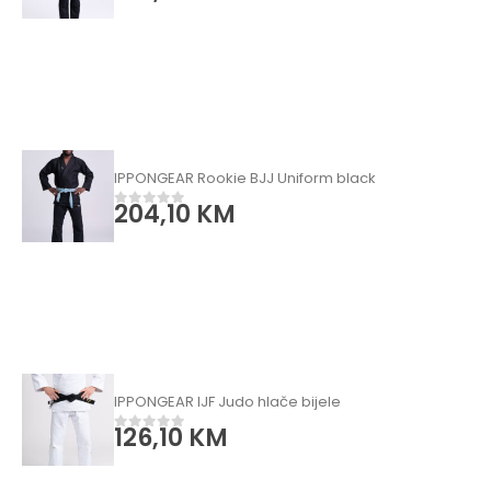
IPPONGEAR Rookie BJJ Uniform black
204,10
KM
0
od 5
IPPONGEAR IJF Judo hlače bijele
126,10
KM
0
od 5