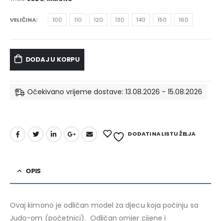
VELIČINA
100
110
120
130
140
150
160
DODAJ U KORPU
Očekivano vrijeme dostave: 13.08.2026 - 15.08.2026
DODATI NA LISTU ŽELJA
OPIS
Ovaj kimono je odličan model za djecu koja počinju sa
Judo-om (početnici). Odličan omjer cijene i