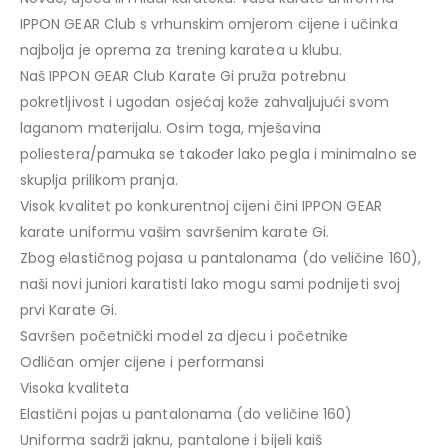
IPPON GEAR Club s vrhunskim omjerom cijene i učinka
najbolja je oprema za trening karatea u klubu.
Naš IPPON GEAR Club Karate Gi pruža potrebnu
pokretljivost i ugodan osjećaj kože zahvaljujući svom
laganom materijalu. Osim toga, mješavina
poliestera/pamuka se također lako pegla i minimalno se
skuplja prilikom pranja.
Visok kvalitet po konkurentnoj cijeni čini IPPON GEAR
karate uniformu vašim savršenim karate Gi.
Zbog elastičnog pojasa u pantalonama (do veličine 160),
naši novi juniori karatisti lako mogu sami podnijeti svoj
prvi Karate Gi.
Savršen početnički model za djecu i početnike
Odličan omjer cijene i performansi
Visoka kvaliteta
Elastični pojas u pantalonama (do veličine 160)
Uniforma sadrži jaknu, pantalone i bijeli kaiš