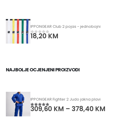
IPPONGEAR Club 2 pojas - jednobojni
18,20
KM
0
od 5
NAJBOLJE OCJENJENI PROIZVODI
IPPONGEAR Fighter 2 Judo jakna plavi
309,60
KM
–
378,40
KM
5.00
od 5