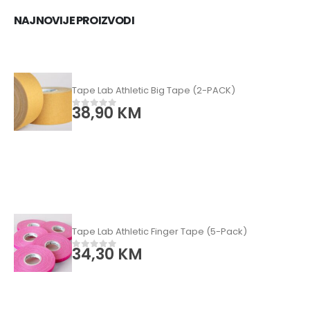
NAJNOVIJE PROIZVODI
Tape Lab Athletic Big Tape (2-PACK)
38,90
KM
0
od 5
Tape Lab Athletic Finger Tape (5-Pack)
34,30
KM
0
od 5