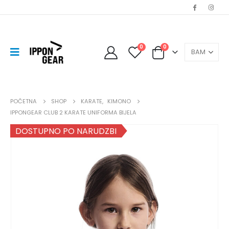
0
0
POČETNA
SHOP
KARATE
,
KIMONO
IPPONGEAR CLUB 2 KARATE UNIFORMA BIJELA
DOSTUPNO PO NARUDZBI