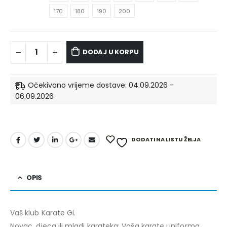
170
180
190
200
DODAJ U KORPU
Očekivano vrijeme dostave: 04.09.2026 -
06.09.2026
DODATI NA LISTU ŽELJA
OPIS
Vaš klub Karate Gi.
Novac, djeca ili mladi karateka: Vaša karate uniforma