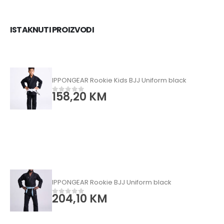
ISTAKNUTI PROIZVODI
IPPONGEAR Rookie Kids BJJ Uniform black
158,20
KM
0
od 5
IPPONGEAR Rookie BJJ Uniform black
204,10
KM
0
od 5