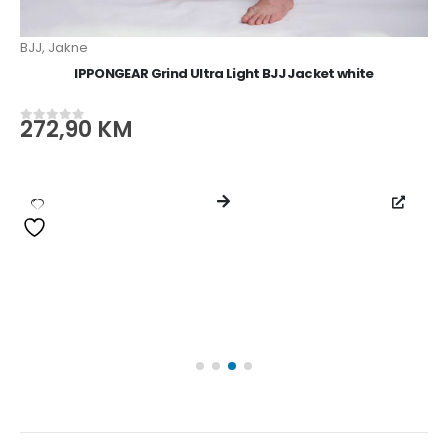
BJJ
,
Jakne
IPPONGEAR Grind Ultra Light BJJ Jacket white
272,90
KM
0
od 5