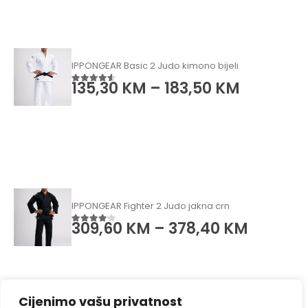
IPPONGEAR Basic 2 Judo kimono bijeli
135,30
KM
–
183,50
KM
4.50
od 5
IPPONGEAR Fighter 2 Judo jakna crn
309,60
KM
–
378,40
KM
4.00
od 5
Cijenimo vašu privatnost