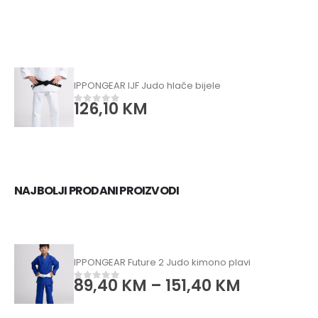
IPPONGEAR IJF Judo hlače bijele
126,10
KM
0
od 5
NAJBOLJI PRODANI PROIZVODI
IPPONGEAR Future 2 Judo kimono plavi
89,40
KM
–
151,40
KM
0
od 5