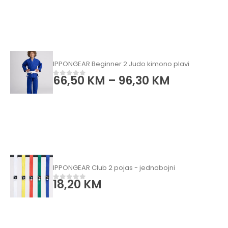
IPPONGEAR Beginner 2 Judo kimono plavi
66,50
KM
–
96,30
KM
0
od 5
IPPONGEAR Club 2 pojas - jednobojni
18,20
KM
0
od 5