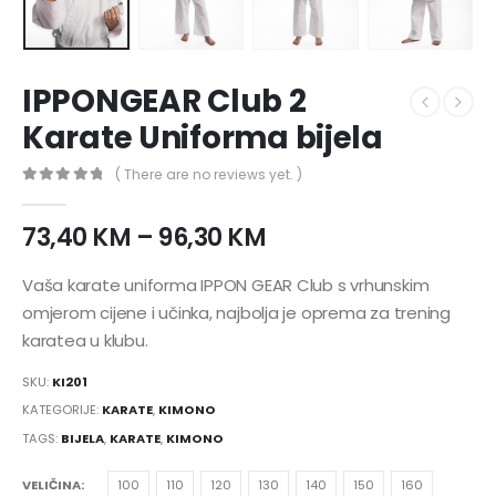
IPPONGEAR Club 2
Karate Uniforma bijela
( There are no reviews yet. )
0
nema zaliha 5
73,40
KM
–
96,30
KM
Vaša karate uniforma IPPON GEAR Club s vrhunskim
omjerom cijene i učinka, najbolja je oprema za trening
karatea u klubu.
SKU:
KI201
KATEGORIJE:
KARATE
,
KIMONO
TAGS:
BIJELA
,
KARATE
,
KIMONO
VELIČINA
100
110
120
130
140
150
160