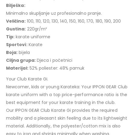
Bilješka:
Minimalno skupljanje uz profesionalno pranje.
Veličina:
100, 110, 120, 130, 140, 150, 160, 170, 180, 190, 200
Gustina:
220gr/m²
Tip:
karate uniforme
Sportovi:
Karate
Boja:
bijela
Ciljna grupa:
Djeca i početnici
Materijal:
52% poliester: 48% pamuk
Your Club Karate Gi.
Newcomer, kids or young Karateka: Your IPPON GEAR Club
karate uniform with a top price-performance ratio is the
best equipment for your karate training in the club.
Our IPPON GEAR Club Karate Gi provides the required
mobility and a pleasant skin feeling due to its lightweight
material. Additionally, the polyester/cotton mix is also
easy to iron and shrinks minimally when washing.