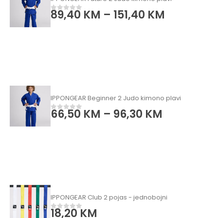
89,40
KM
–
151,40
KM
0
od 5
IPPONGEAR Beginner 2 Judo kimono plavi
66,50
KM
–
96,30
KM
0
od 5
IPPONGEAR Club 2 pojas - jednobojni
18,20
KM
0
od 5