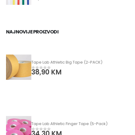
NAJNOVIJE PROIZVODI
Tape Lab Athletic Big Tape (2-PACK)
38,90
KM
0
od 5
Tape Lab Athletic Finger Tape (5-Pack)
34,30
KM
0
od 5