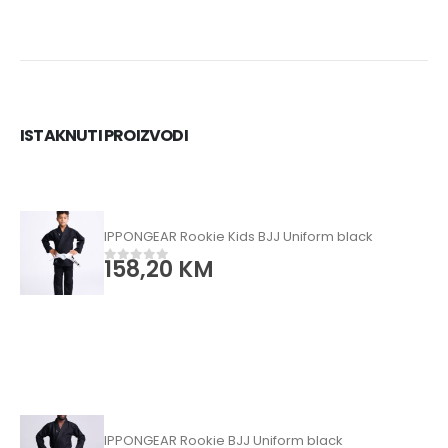
ISTAKNUTI PROIZVODI
IPPONGEAR Rookie Kids BJJ Uniform black
158,20
KM
0
od 5
IPPONGEAR Rookie BJJ Uniform black