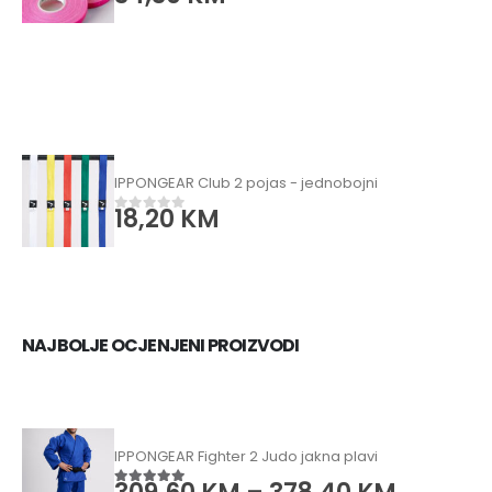
IPPONGEAR Club 2 pojas - jednobojni
18,20
KM
0
od 5
NAJBOLJE OCJENJENI PROIZVODI
IPPONGEAR Fighter 2 Judo jakna plavi