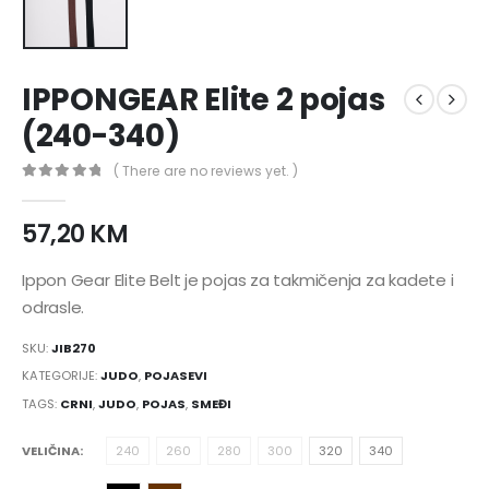
IPPONGEAR Elite 2 pojas
(240-340)
( There are no reviews yet. )
0
nema zaliha 5
57,20
KM
Ippon Gear Elite Belt je pojas za takmičenja za kadete i
odrasle.
SKU:
JIB270
KATEGORIJE:
JUDO
,
POJASEVI
TAGS:
CRNI
,
JUDO
,
POJAS
,
SMEĐI
VELIČINA
240
260
280
300
320
340