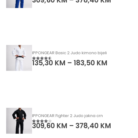
309,60
KM
–
378,40
KM
5.00
od 5
IPPONGEAR Basic 2 Judo kimono bijeli
135,30
KM
–
183,50
KM
4.50
od 5
IPPONGEAR Fighter 2 Judo jakna crn
309,60
KM
–
378,40
KM
4.00
od 5