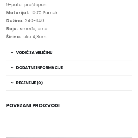
9-puta proštepan
Materijal:
100% Pamuk
Dužina:
240-340
Boje:
smeđa, crna
Širina:
oko 4,8cm
VODIČ ZA VELIČINU
DODATNE INFORMACIJE
RECENZIJE (0)
POVEZANI PROIZVODI