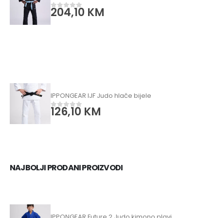
204,10
KM
0
od 5
IPPONGEAR IJF Judo hlače bijele
126,10
KM
0
od 5
NAJBOLJI PRODANI PROIZVODI
IPPONGEAR Future 2 Judo kimono plavi