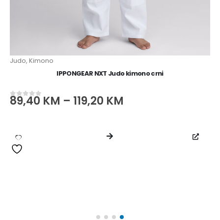
Judo
,
Kimono
IPPONGEAR NXT Judo kimono crni
89,40
KM
–
119,20
KM
0
od 5