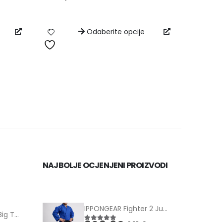
Odaberite opcije
NAJBOLJE OCJENJENI PROIZVODI
IPPONGEAR Fighter 2 Judo jakna plavi
Tape Lab Athletic Big Tape (2-PACK)