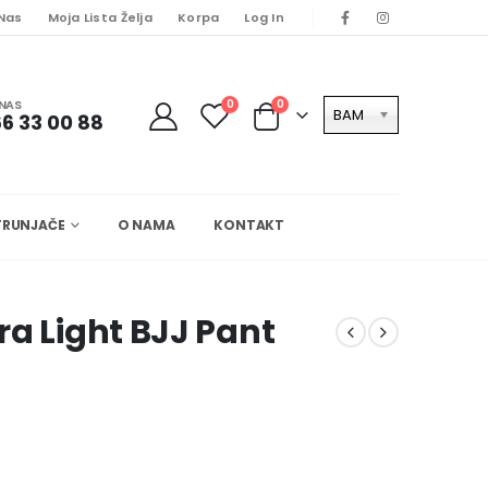
 Nas
Moja Lista Želja
Korpa
Log In
NAS
0
0
BAM
6 33 00 88
TRUNJAČE
O NAMA
KONTAKT
ra Light BJJ Pant