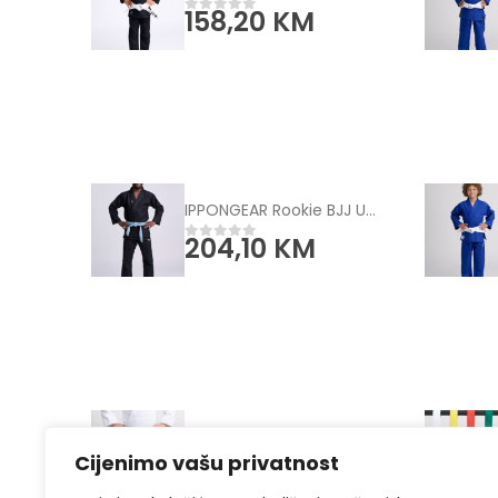
158,20
KM
0
od 5
IPPONGEAR Rookie BJJ Uniform black
204,10
KM
0
od 5
IPPONGEAR IJF Judo hlače bijele
Cijenimo vašu privatnost
126,10
KM
0
od 5