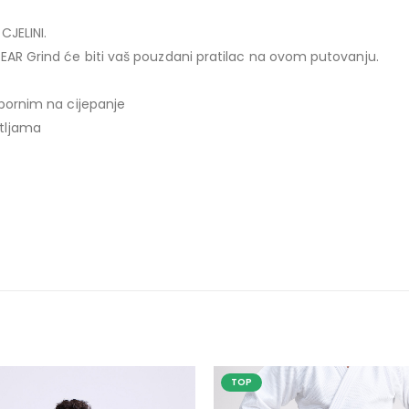
CJELINI.
GEAR Grind će biti vaš pouzdani pratilac na ovom putovanju.
tpornim na cijepanje
tljama
TOP