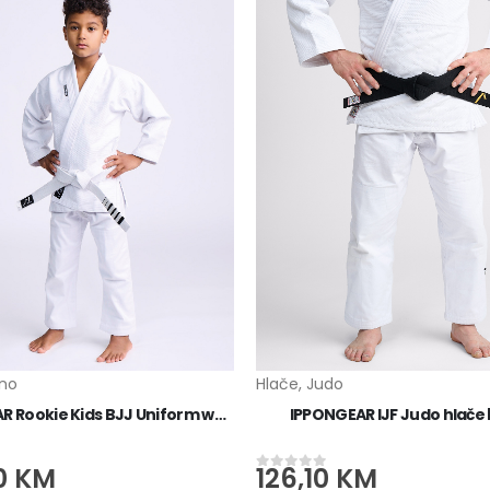
no
Hlače
,
Judo
IPPONGEAR Rookie Kids BJJ Uniform white
IPPONGEAR IJF Judo hlače b
0
KM
126,10
KM
0
od 5