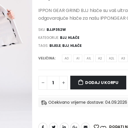
IPPON GEAR GRIND BJJ hlače su vaš ultral
odgovarajuće hlače za našu IPPONGEAR G
SKU:
BJJP352W
KATEGORIJE:
BJJ
,
HLAČE
TAGS:
BIJELE
,
BJJ
,
HLAČE
VELIČINA
A0
A1
A1L
A2
A2L
A3
DODAJ U KORPU
Očekivano vrijeme dostave: 04.09.2026
DODATI NA