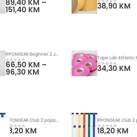
89,40
KM
–
0
od 5
38,90
KM
0
od 5
151,40
KM
IPPONGEAR Beginner 2 Judo kimono plavi
66,50
KM
–
0
od 5
34,30
KM
0
od 5
96,30
KM
IPPONGEAR Club 2 pojas - jednobojni
18,20
KM
18,20
KM
0
od 5
0
od 5