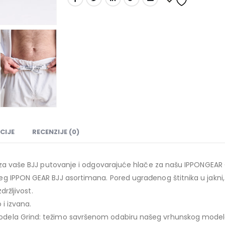
CIJE
RECENZIJE (0)
 za vaše BJJ putovanje i odgovarajuće hlače za našu IPPONGEAR G
g IPPON GEAR BJJ asortimana. Pored ugrađenog štitnika u jakni, 
držljivost.
i izvana.
dela Grind: težimo savršenom odabiru našeg vrhunskog modela.