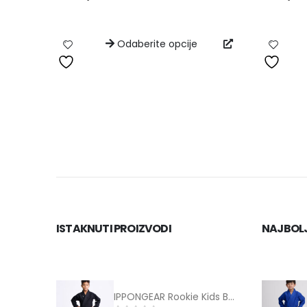
Odaberite opcije
ISTAKNUTI PROIZVODI
NAJBOLJ
IPPONGEAR Rookie Kids BJJ Uniform black