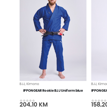
BJJ
,
Kimono
BJJ
,
Kimo
m black
IPPONGEAR Rookie BJJ Uniform blue
204,10
KM
158,2
0
od 5
0
od 5