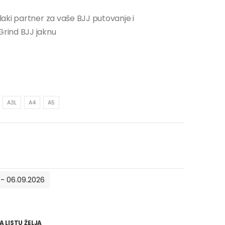
aki partner za vaše BJJ putovanje i
rind BJJ jaknu
A3L
A4
A5
 - 06.09.2026
 LISTU ŽELJA