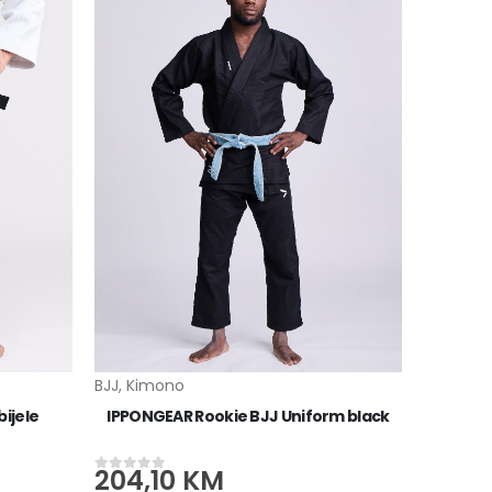
BJJ
,
Kimono
BJJ
,
Kim
ijele
IPPONGEAR Rookie BJJ Uniform black
IPPONG
204,10
KM
204,
0
od 5
0
od 5