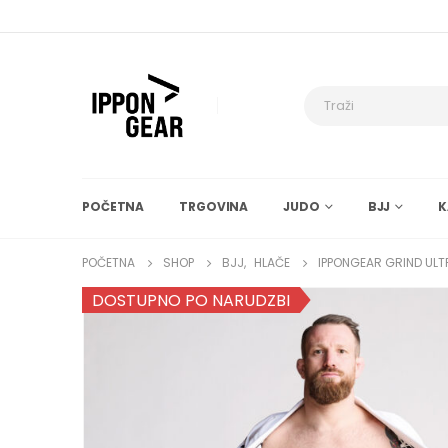
POČETNA
TRGOVINA
JUDO
BJJ
K
POČETNA
SHOP
BJJ
,
HLAČE
IPPONGEAR GRIND ULT
DOSTUPNO PO NARUDZBI