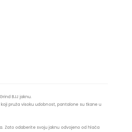
rind BJJ jaknu.
koji pruža visoku udobnost, pantalone su tkane u
 Zato odaberite svoju jaknu odvojeno od hlača