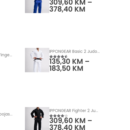
309,60
KM
–
5.00
od 5
378,40
KM
IPPONGEAR Basic 2 Judo kimono bijeli
Tape Lab Athletic Finger Tape (5-Pack)
135,30
KM
–
4.50
od 5
183,50
KM
IPPONGEAR Fighter 2 Judo jakna crn
IPPONGEAR Club 2 pojas - jednobojni
309,60
KM
–
4.00
od 5
378,40
KM