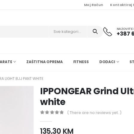
Moj Račun
Kontaktiraj
NAZOVITE 
Sve kategorije
+387 6
ARATE
ZAŠTITNA OPREMA
FITNESS
DODACI
S
RA LIGHT BJJ PANT WHITE
IPPONGEAR Grind Ult
white
( There are no reviews yet. )
0
nema zaliha 5
135,30
KM