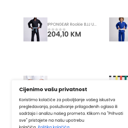
IPPONGEAR Rookie BJJ Uniform black
204,10
KM
0
od 5
IPPONGEAR IJF Judo hlače bijele
Cijenimo vašu privatnost
126,10
KM
0
od 5
Koristimo kolačiće za poboljšanje vašeg iskustva
pregledavanja, posluživanje prilagođenih oglasa ili
sadržaja i analizu našeg prometa. Klikom na "Prihvati
sve" pristajete na našu upotrebu
kolačića.
Politika kolačića