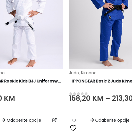
no
Judo
,
Kimono
IPPONGEAR Rookie Kids BJJ Uniform white
IPPONGEAR Basic 2 Judo kimo
0
KM
158,20
KM
–
213,3
0
od 5
Odaberite opcije
Odaberite opcije