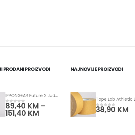
I PRODANI PROIZVODI
NAJNOVIJE PROIZVODI
IPPONGEAR Future 2 Judo kimono plavi
89,40
KM
–
0
od 5
38,90
KM
0
od 5
151,40
KM