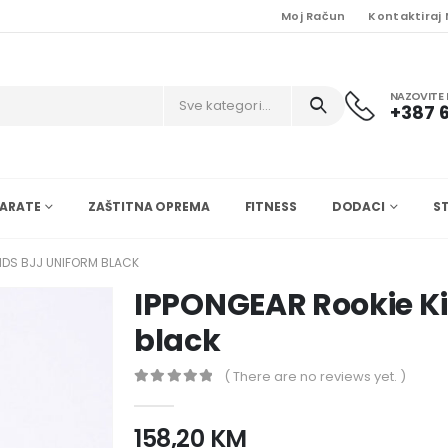
Moj Račun
Kontaktiraj
NAZOVITE 
Sve kategorije
+387 6
ARATE
ZAŠTITNA OPREMA
FITNESS
DODACI
S
IDS BJJ UNIFORM BLACK
IPPONGEAR Rookie Ki
black
( There are no reviews yet. )
0
nema zaliha 5
158,20
KM