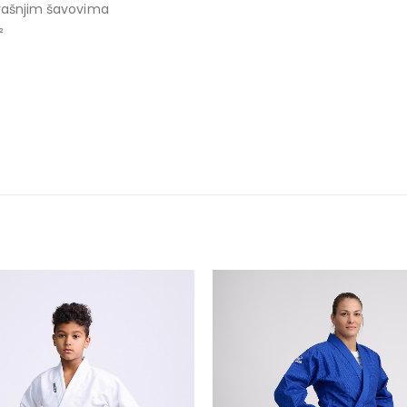
trašnjim šavovima
²