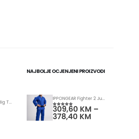
NAJBOLJE OCJENJENI PROIZVODI
IPPONGEAR Fighter 2 Judo jakna plavi
Tape Lab Athletic Big Tape (2-PACK)
309,60
KM
–
5.00
od 5
378,40
KM