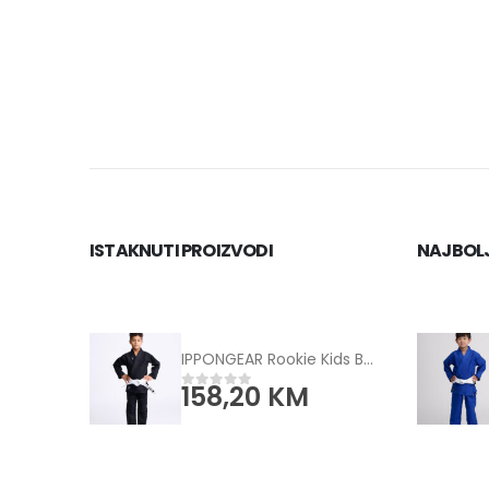
ISTAKNUTI PROIZVODI
NAJBOLJ
IPPONGEAR Rookie Kids BJJ Uniform black
158,20
KM
0
od 5