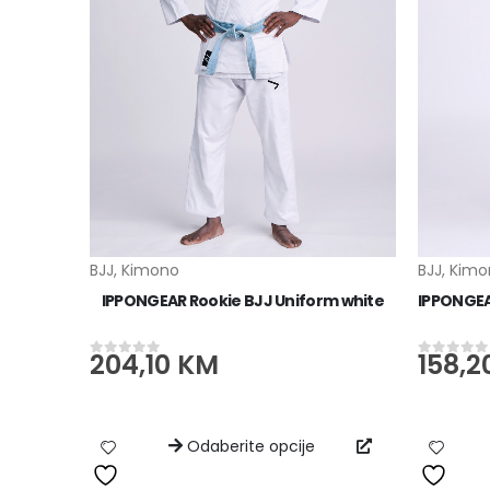
BJJ
,
Kimono
BJJ
,
Kimo
IPPONGEAR Grind Ultra Light BJJ Pant blue
IPPONGEAR Rookie BJJ Uniform white
204,10
KM
158,2
0
od 5
0
od 5
Odaberite opcije