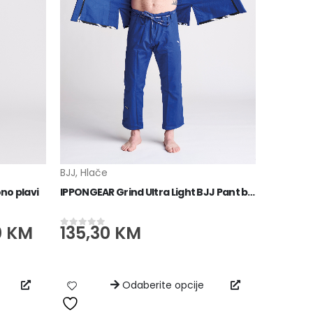
BJJ
,
Hlače
BJJ
,
Kim
no plavi
IPPONGEAR Grind Ultra Light BJJ Pant blue
IPPONG
0
KM
135,30
KM
204,
0
od 5
0
od 5
Odaberite opcije