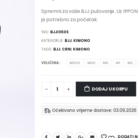
Spremni za vaše BJJ putovanje. Uz IPPO
je potrebno za početak.
SKU:
BJJI350S
KATEGORIJE:
BJJ
,
KIMONO
TAGS:
BJJ
,
CRNI
,
KIMONO
VELIČINA
M000
M00
M0
M1
M2
DODAJ U KORPU
Očekivano vrijeme dostave: 03.09.2026 
DODATI NA