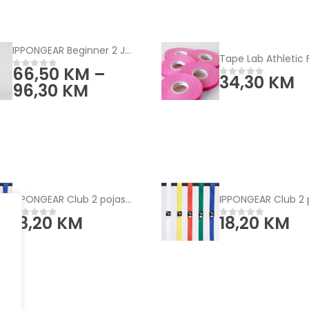
IPPONGEAR Beginner 2 Judo kimono plavi
66,50
KM
–
0
od 5
34,30
KM
0
od 5
96,30
KM
IPPONGEAR Club 2 pojas - jednobojni
18,20
KM
18,20
KM
0
od 5
0
od 5