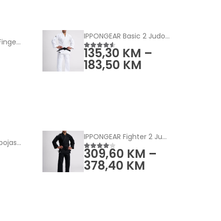
IPPONGEAR Basic 2 Judo kimono bijeli
Tape Lab Athletic Finger Tape (5-Pack)
135,30
KM
–
4.50
od 5
183,50
KM
IPPONGEAR Fighter 2 Judo jakna crn
IPPONGEAR Club 2 pojas - jednobojni
309,60
KM
–
4.00
od 5
378,40
KM