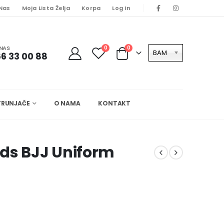
 Nas
Moja Lista Želja
Korpa
Log In
NAS
0
0
BAM
6 33 00 88
TRUNJAČE
O NAMA
KONTAKT
ds BJJ Uniform