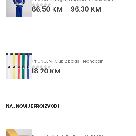
66,50
KM
–
96,30
KM
0
od 5
IPPONGEAR Club 2 pojas - jednobojni
18,20
KM
0
od 5
NAJNOVIJE PROIZVODI