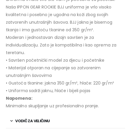
Naša IPPON GEAR ROOKIE BJJ uniforma je vrlo visoko
kvalitetna i posebno je ugodna na koži zbog svojih
zatvorenih unutrašnjih šavova. BJJ jakna je bisernog
tkanja i ima gustoću tkanine od 350 gr/m².
Moderan i jednostavan dizajn savršen je za
individualizaciju. Zato je kompatibilna i kao oprema za
teretanu.
• Savršen početnički model za djecu i početnike
• Materijal otporan na cijepanje sa zatvorenim
unutrašnjim šavovima
• Gustoća tkanine: jakna 350 gr/m², hlače: 220 gr/m²
• Uniforma sadrži jaknu, hlače i bijeli pojas
Napomena:
Minimalno skupljanje uz profesionalno pranje.
VODIČ ZA VELIČINU