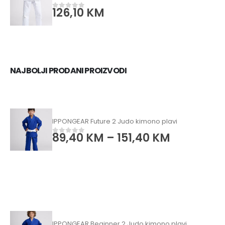
126,10
KM
0
od 5
NAJBOLJI PRODANI PROIZVODI
IPPONGEAR Future 2 Judo kimono plavi
89,40
KM
–
151,40
KM
0
od 5
IPPONGEAR Beginner 2 Judo kimono plavi