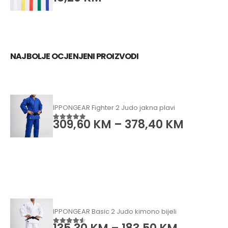
NAJBOLJE OCJENJENI PROIZVODI
IPPONGEAR Fighter 2 Judo jakna plavi
309,60
KM
–
378,40
KM
5.00
od 5
IPPONGEAR Basic 2 Judo kimono bijeli