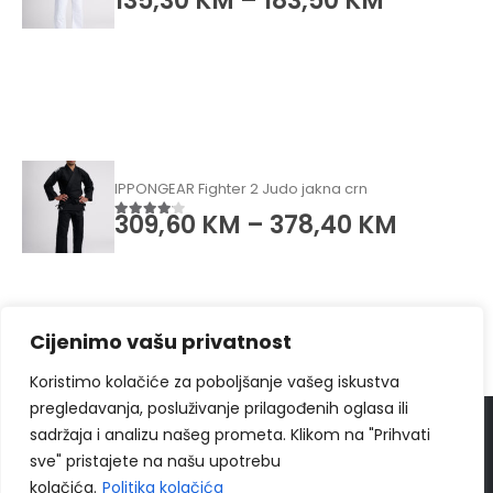
135,30
KM
–
183,50
KM
4.50
od 5
IPPONGEAR Fighter 2 Judo jakna crn
309,60
KM
–
378,40
KM
4.00
od 5
Cijenimo vašu privatnost
Koristimo kolačiće za poboljšanje vašeg iskustva
pregledavanja, posluživanje prilagođenih oglasa ili
sadržaja i analizu našeg prometa. Klikom na "Prihvati
© 2024
Ippon Shop BiH
Sva prava zadržava
sve" pristajete na našu upotrebu
Web Design "
CanaC.ba
"
kolačića.
Politika kolačića