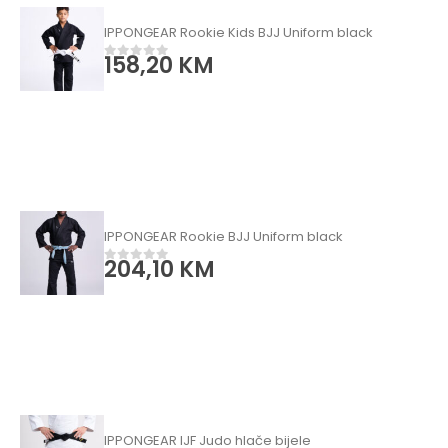
IPPONGEAR Rookie Kids BJJ Uniform black
158,20
KM
0
od 5
IPPONGEAR Rookie BJJ Uniform black
204,10
KM
0
od 5
IPPONGEAR IJF Judo hlače bijele