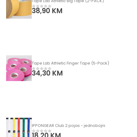
Tape Lab Athletic Big Tape (2-PACK)
38,90
KM
0
od 5
Tape Lab Athletic Finger Tape (5-Pack)
34,30
KM
0
od 5
IPPONGEAR Club 2 pojas - jednobojni
18,20
KM
0
od 5