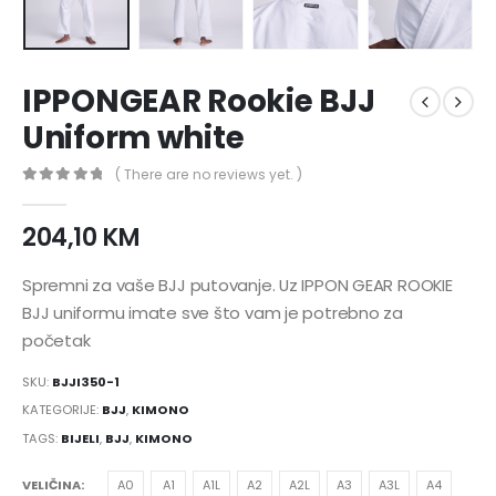
IPPONGEAR Rookie BJJ
Uniform white
( There are no reviews yet. )
0
nema zaliha 5
204,10
KM
Spremni za vaše BJJ putovanje. Uz IPPON GEAR ROOKIE
BJJ uniformu imate sve što vam je potrebno za
početak
SKU:
BJJI350-1
KATEGORIJE:
BJJ
,
KIMONO
TAGS:
BIJELI
,
BJJ
,
KIMONO
VELIČINA
A0
A1
A1L
A2
A2L
A3
A3L
A4