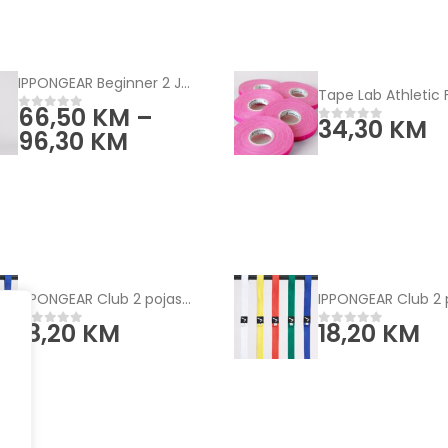
IPPONGEAR Beginner 2 Judo kimono plavi
66,50
KM
–
0
od 5
34,30
KM
0
od 5
96,30
KM
IPPONGEAR Club 2 pojas - jednobojni
18,20
KM
18,20
KM
0
od 5
0
od 5