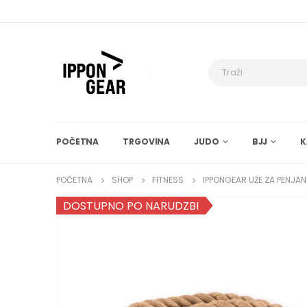
POČETNA
TRGOVINA
JUDO
BJJ
K
POČETNA
SHOP
FITNESS
IPPONGEAR UŽE ZA PENJAN
DOSTUPNO PO NARUDZBI