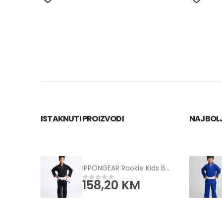
ISTAKNUTI PROIZVODI
NAJBOLJ
IPPONGEAR Rookie Kids BJJ Uniform black
158,20
KM
0
od 5