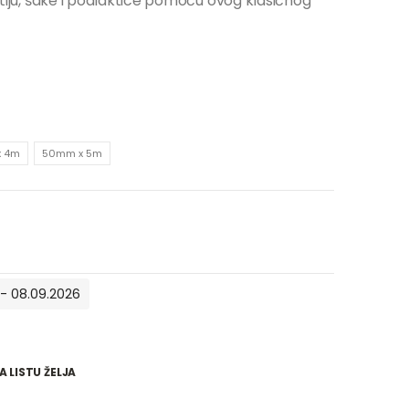
rstiju, šake i podlaktice pomoću ovog klasičnog
 4m
50mm x 5m
- 08.09.2026
 LISTU ŽELJA