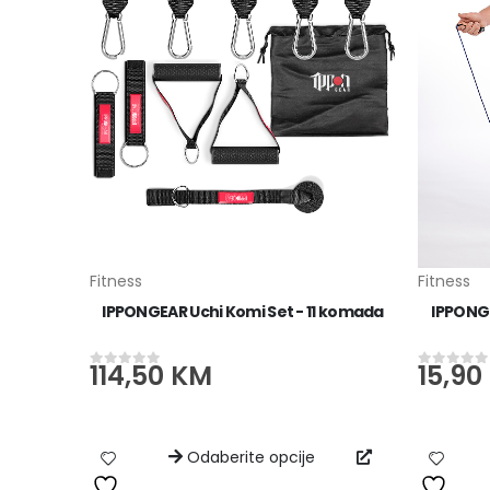
Fitness
Fitness
g Oprema
IPPONGEAR Uchi Komi Set - 11 komada
IPPONGE
114,50
KM
15,90
0
od 5
0
od 5
Odaberite opcije