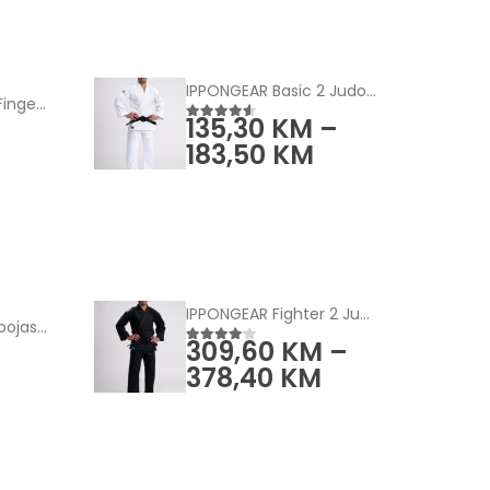
IPPONGEAR Basic 2 Judo kimono bijeli
Tape Lab Athletic Finger Tape (5-Pack)
135,30
KM
–
4.50
od 5
183,50
KM
IPPONGEAR Fighter 2 Judo jakna crn
IPPONGEAR Club 2 pojas - jednobojni
309,60
KM
–
4.00
od 5
378,40
KM