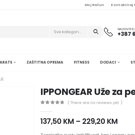
Moj Račun
Kontaktiraj
NAZOVITE 
Sve kategorije
+387 6
ARATE
ZAŠTITNA OPREMA
FITNESS
DODACI
S
JE
IPPONGEAR Uže za p
( There are no reviews yet. )
0
nema zaliha 5
137,50
KM
–
229,20
KM