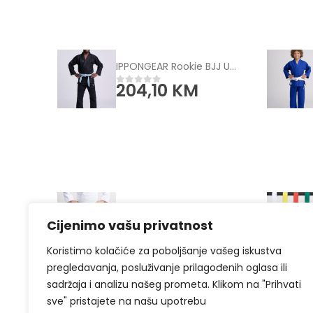
IPPONGEAR Rookie BJJ Uniform black
204,10
KM
0
od 5
IPPONGEAR IJF Judo hlače bijele
Cijenimo vašu privatnost
126,10
KM
0
od 5
Koristimo kolačiće za poboljšanje vašeg iskustva
pregledavanja, posluživanje prilagođenih oglasa ili
sadržaja i analizu našeg prometa. Klikom na "Prihvati
sve" pristajete na našu upotrebu