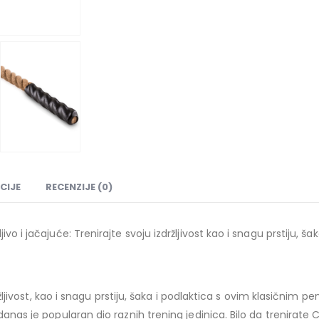
CIJE
RECENZIJE (0)
ivo i jačajuće: Trenirajte svoju izdržljivost kao i snagu prstiju,
zdržljivost, kao i snagu prstiju, šaka i podlaktica s ovim klasičnim
anas je popularan dio raznih trening jedinica. Bilo da trenirate C