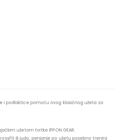
 šake i podlaktice pomoću ovog klasičnog užeta za
 penjačkim užetom tvrtke IPPON GEAR.
rossFit ili judo, penjanje po užetu posebno trenira