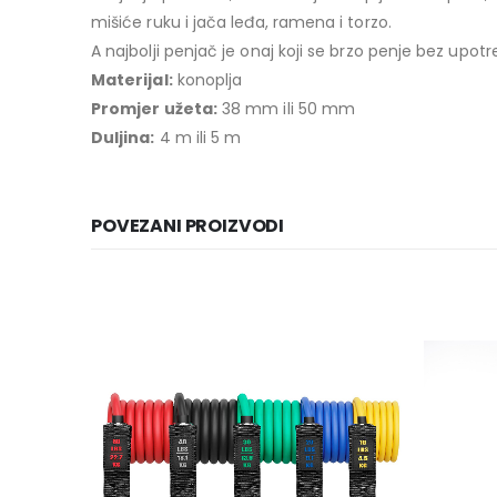
mišiće ruku i jača leđa, ramena i torzo.
A najbolji penjač je onaj koji se brzo penje bez upot
Materijal:
konoplja
Promjer užeta:
38 mm ili 50 mm
Duljina:
4 m ili 5 m
POVEZANI PROIZVODI