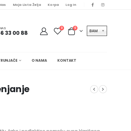
 Nas
Moja Lista Želja
Korpa
Log In
NAS
0
0
BAM
6 33 00 88
TRUNJAČE
O NAMA
KONTAKT
enjanje