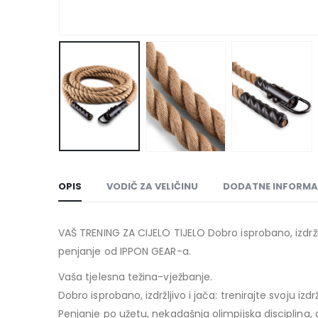
OPIS
VODIČ ZA VELIČINU
DODATNE INFORMA
VAŠ TRENING ZA CIJELO TIJELO Dobro isprobano, izdržlj
penjanje od IPPON GEAR-a.
Vaša tjelesna težina-vježbanje.
Dobro isprobano, izdržljivo i jača: trenirajte svoju i
Penjanje po užetu, nekadašnja olimpijska disciplina, d