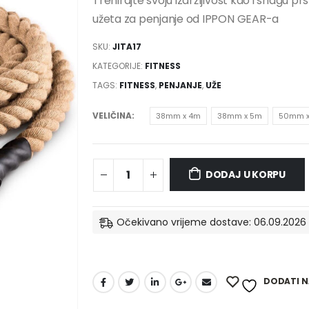
Trenirajte svoju izdržljivost kao i snagu p
užeta za penjanje od IPPON GEAR-a
SKU:
JITA17
KATEGORIJE:
FITNESS
TAGS:
FITNESS
,
PENJANJE
,
UŽE
VELIČINA
38mm x 4m
38mm x 5m
50mm x
DODAJ U KORPU
Očekivano vrijeme dostave: 06.09.2026 
DODATI NA