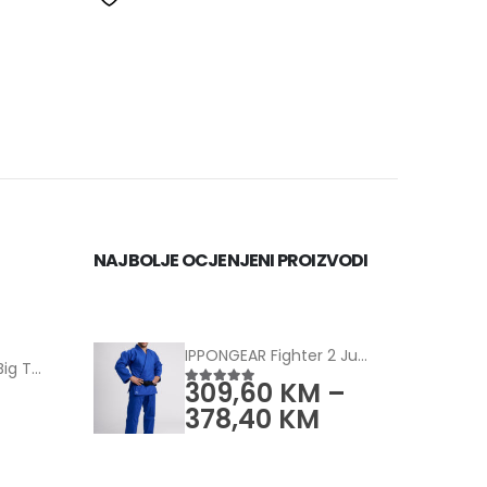
NAJBOLJE OCJENJENI PROIZVODI
IPPONGEAR Fighter 2 Judo jakna plavi
Tape Lab Athletic Big Tape (2-PACK)
309,60
KM
–
5.00
od 5
378,40
KM