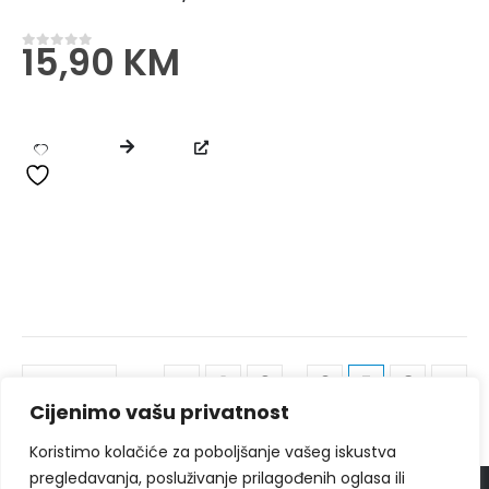
15,90
KM
0
od 5
…
1
2
6
7
8
Cijenimo vašu privatnost
Koristimo kolačiće za poboljšanje vašeg iskustva
pregledavanja, posluživanje prilagođenih oglasa ili