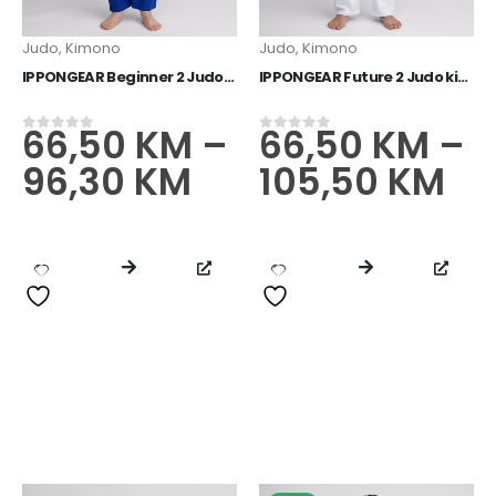
13,60
KM
0
od 5
Judo
,
Kimono
Judo
,
Kimono
IPPONGEAR Beginner 2 Judo kimono plavi
IPPONGEAR Future 2 Judo kimono bijeli
66,50
KM
–
66,50
KM
–
0
od 5
0
od 5
96,30
KM
105,50
KM
IPPONGEAR Boca 0,75l
15,90
KM
0
od 5
IPPONGEAR NXT Judo kimono crvena
89,40
KM
0
od 5