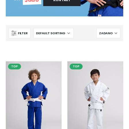
FILTER
TOP
TOP
IPPONGEAR Mini privjesak za ključeve s remenom