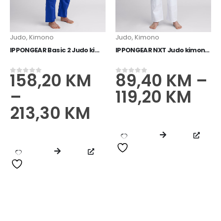
Judo
,
Kimono
Judo
,
Kimono
IPPONGEAR Basic 2 Judo kimono plavi
IPPONGEAR NXT Judo kimono plavi
158,20
KM
89,40
KM
–
0
od 5
0
od 5
–
119,20
KM
213,30
KM