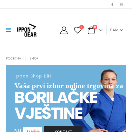
0
0
POČETNA
SHOP
Ippon Shop BiH
Vaša prvi izbor online trgovina za
BORILAČKE
VJEŠTINE
Judo
BJJ
KONTAKT