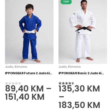
–
TOP
119,20
KM
Judo
,
Kimono
Judo
,
Kimono
IPPONGEAR Future 2 Judo kimono plavi
IPPONGEAR Basic 2 Judo kimono bijeli
89,40
KM
–
135,30
KM
0
od 5
4.50
od 5
151,40
KM
–
183,50
KM