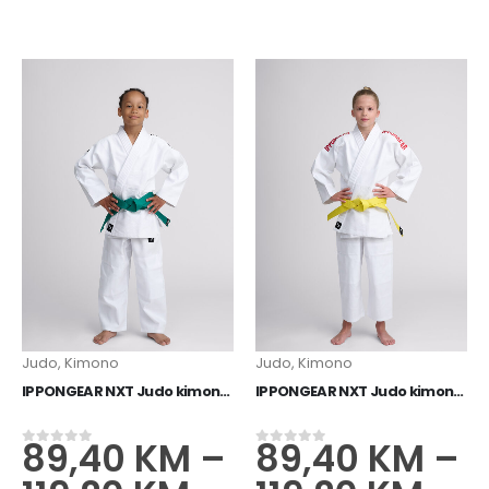
Judo
,
Kimono
Judo
,
Kimono
IPPONGEAR NXT Judo kimono crni
IPPONGEAR NXT Judo kimono crvena
89,40
KM
–
89,40
KM
–
0
od 5
0
od 5