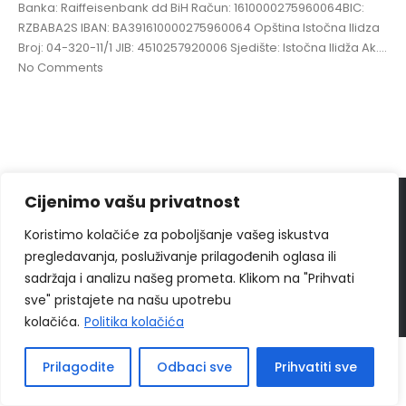
Banka: Raiffeisenbank dd BiH Račun: 1610000275960064BIC:
RZBABA2S IBAN: BA391610000275960064 Opština Istočna Ilidza
Broj: 04-320-11/1 JIB: 4510257920006 Sjedište: Istočna Ilidža Ak....
No Comments
Cijenimo vašu privatnost
© 2024
Ippon Shop BiH
Sva prava zadržava
Koristimo kolačiće za poboljšanje vašeg iskustva
Web Design "
CanaC.ba
"
pregledavanja, posluživanje prilagođenih oglasa ili
sadržaja i analizu našeg prometa. Klikom na "Prihvati
Politika Privatnosti
|
Uslovi poslovanja
sve" pristajete na našu upotrebu
kolačića.
Politika kolačića
Prilagodite
Odbaci sve
Prihvatiti sve