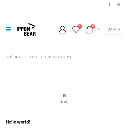
0
0
POČETNA
BLOG
UNCATEGORIZED
19
maj
Hello world!