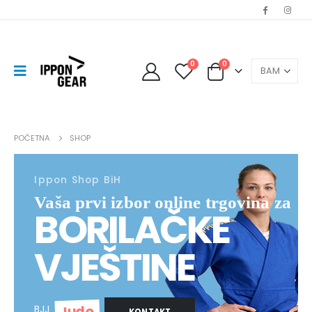
0
0
POČETNA
SHOP
Ippon Shop BiH
Vaša prvi izbor online trgovina za
BORILAČKE
VJEŠTINE
Judo
BJJ
KONTAKT