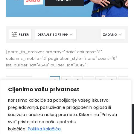
FILTER
[porto_tb_archives orderby="date" columns="3"
columns_mobile="2" pagination_style="none" count="9"
list_builder_id="4548" builder_id="3842"]
1
2
3
4
5
6
Cijenimo vašu privatnost
Koristimo kolačiće za poboljšanje vašeg iskustva
pregledavanja, posluživanje prilagođenih oglasa ili
sadržaja i analizu našeg prometa. Klikom na "Prihvati
© 2024
Ippon Shop BiH
Sva prava zadržava
sve" pristajete na našu upotrebu
Web Design "
CanaC.ba
"
kolačića.
Politika kolačića