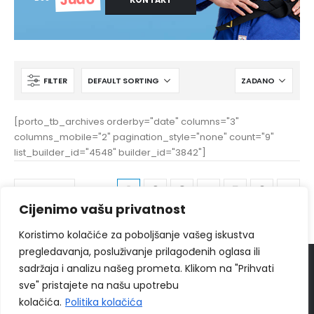
FILTER
[porto_tb_archives orderby="date" columns="3"
columns_mobile="2" pagination_style="none" count="9"
list_builder_id="4548" builder_id="3842"]
1
2
3
4
5
6
Cijenimo vašu privatnost
Koristimo kolačiće za poboljšanje vašeg iskustva
pregledavanja, posluživanje prilagođenih oglasa ili
sadržaja i analizu našeg prometa. Klikom na "Prihvati
© 2024
Ippon Shop BiH
Sva prava zadržava
sve" pristajete na našu upotrebu
Web Design "
CanaC.ba
"
kolačića.
Politika kolačića