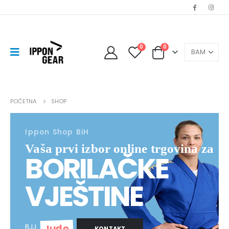
0
0
POČETNA
SHOP
Ippon Shop BiH
Vaša prvi izbor online trgovina za
BORILAČKE
VJEŠTINE
Judo
BJJ
KONTAKT