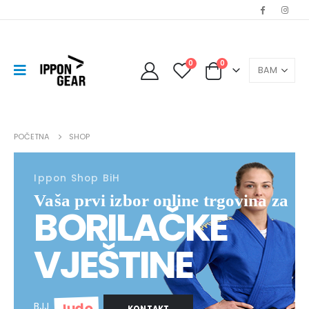
0
0
POČETNA
SHOP
Ippon Shop BiH
Vaša prvi izbor online trgovina za
BORILAČKE
VJEŠTINE
Judo
BJJ
KONTAKT