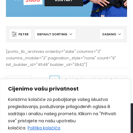
FILTER
[porto_tb_archives orderby="date" columns="3"
columns_mobile="2" pagination_style="none" count="9"
list_builder_id="4548" builder_id="3842"]
1
2
3
4
5
6
Cijenimo vašu privatnost
Koristimo kolačiće za poboljšanje vašeg iskustva
pregledavanja, posluživanje prilagođenih oglasa ili
sadržaja i analizu našeg prometa. Klikom na "Prihvati
© 2024
Ippon Shop BiH
Sva prava zadržava
sve" pristajete na našu upotrebu
Web Design "
CanaC.ba
"
kolačića.
Politika kolačića