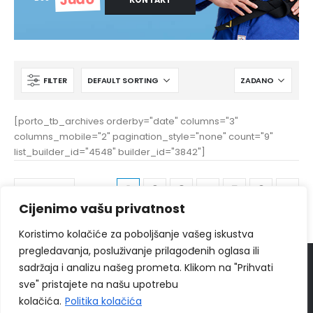
FILTER
[porto_tb_archives orderby="date" columns="3"
columns_mobile="2" pagination_style="none" count="9"
list_builder_id="4548" builder_id="3842"]
1
2
3
4
5
6
Cijenimo vašu privatnost
Koristimo kolačiće za poboljšanje vašeg iskustva
pregledavanja, posluživanje prilagođenih oglasa ili
sadržaja i analizu našeg prometa. Klikom na "Prihvati
© 2024
Ippon Shop BiH
Sva prava zadržava
sve" pristajete na našu upotrebu
Web Design "
CanaC.ba
"
kolačića.
Politika kolačića