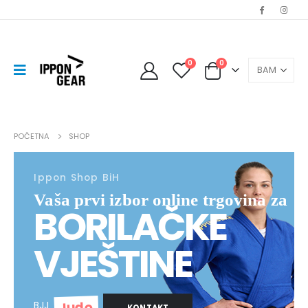
0
0
POČETNA
SHOP
Ippon Shop BiH
Vaša prvi izbor online trgovina za
BORILAČKE
VJEŠTINE
Judo
BJJ
KONTAKT